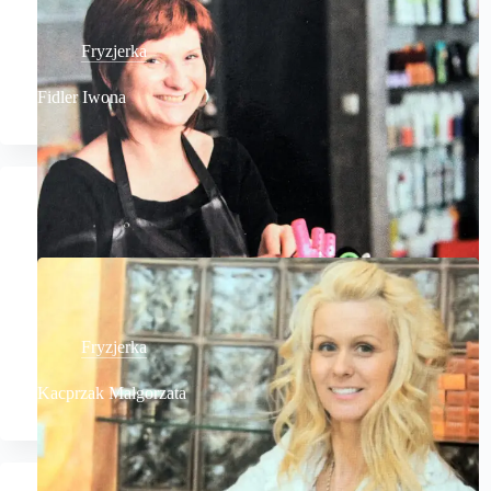
Fryzjerka
Fidler Iwona
Fryzjerka
Kacprzak Małgorzata