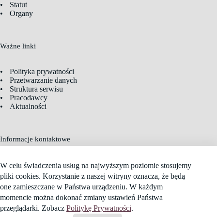
Statut
Organy
Ważne linki
Polityka prywatności
Przetwarzanie danych
Struktura serwisu
Pracodawcy
Aktualności
Informacje kontaktowe
Adres:
ul. Kościuszki 22, 98-100 Łask
W celu świadczenia usług na najwyższym poziomie stosujemy
Telefon:
786 934 028
pliki cookies. Korzystanie z naszej witryny oznacza, że będą
E-mail:
cechlask@op.pl
one zamieszczane w Państwa urządzeniu. W każdym
Godziny pracy: 08:00 – 15:00
momencie można dokonać zmiany ustawień Państwa
Copyright © 2026 —
Cech Rzemiosł im. Jana Łaskiego w
Łasku
. Wszelkie prawa zastrzeżone.
przeglądarki. Zobacz
Politykę Prywatności
.