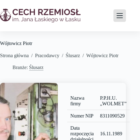
Wójtowicz Piotr
Strona główna
/
Pracodawcy
/
Ślusarz
/
Wójtowicz Piotr
Branże:
Ślusarz
Nazwa
P.P.H.U.
firmy
„WOLMET”
Numer NIP
8311090529
Data
rozpoczęcia
16.11.1989
działalności